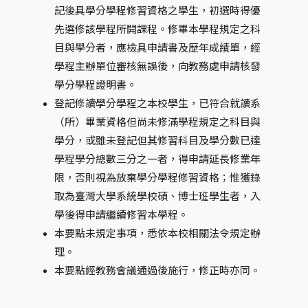
記後具學分學程修習資格之學生，初選時得優
先選修該學程所開課程。修畢本學程規定之科
目與學分者，應檢具申請書及歷年成績單，經
學程主辦單位審核無誤後，向教務處申請核發
學分學程證明書。
登記修讀學分學程之本校學生，已符合就讀系
（所）畢業資格但尚未修滿學程規定之科目與
學分，或雖未登記但其修習科目及學分數已達
學程學分總數三分之一者，得申請延長修業年
限，否則視為放棄學分學程修習資格；惟獲錄
取為臺灣大學系統學校碩、博士班學生者，入
學後得申請繼續修習本學程。
本要點未規定事項，悉依本校相關法令規定辦
理。
本要點經教務會議通過後施行，修正時亦同。