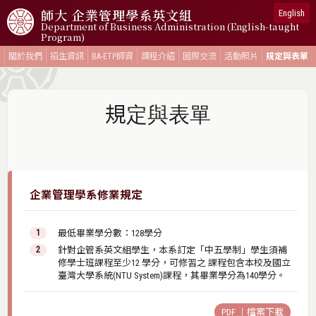
師大
企業管理學系英文組
English
Department of Business Administration (English-taught
Program)
關於我們
招生資訊
BA-ETP師資
課程介紹
國際交流
活動照片
規定與表單
規定與表單
企業管理學系修業規定
最低畢業學分數：128學分
針對企管系英文組學生，本系訂定「中五學制」學生須補
修學士班課程至少12 學分，可修習之 課程包含本校及國立
臺灣大學系統(NTU System)課程，其畢業學分為140學分。
PDF ｜檔案下載