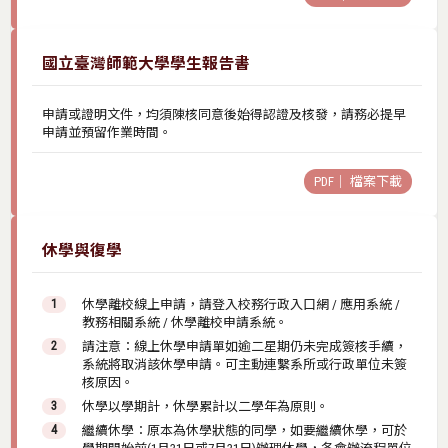
國立臺灣師範大學學生報告書
申請或證明文件，均須陳核同意後始得認證及核發，請務必提早
申請並預留作業時間。
PDF｜ 檔案下載
休學與復學
休學離校線上申請，請登入校務行政入口網 / 應用系統 /
教務相關系統 / 休學離校申請系統。
請注意：線上休學申請單如逾二星期仍未完成簽核手續，
系統將取消該休學申請。可主動連繫系所或行政單位未簽
核原因。
休學以學期計，休學累計以二學年為原則。
繼續休學：原本為休學狀態的同學，如要繼續休學，可於