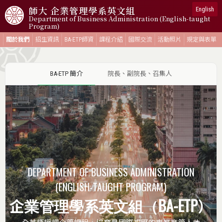
師大
企業管理學系英文組
English
Department of Business Administration (English-taught
Program)
關於我們
招生資訊
BA-ETP師資
課程介紹
國際交流
活動照片
規定與表單
BA-ETP 簡介
院長、副院長、召集人
DEPARTMENT OF BUSINESS ADMINISTRATION
(ENGLISH-TAUGHT PROGRAM)
企業管理學系英文組（BA-ETP）