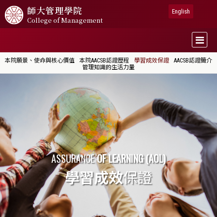
師大
管理學院
English
College of Management
本院願景、使命與核心價值
本院AACSB認證歷程
學習成效保證
AACSB認證簡介
管理知識的生活力量
ASSURANCE
OF LEARNING (AOL)
學習成效
保證