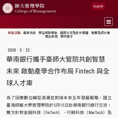
師大
管理學院
English
College of Management
焦點活動
最新消息
學生獎助學金
國際交流及赴外甄審
競賽及研討會
傑出表現
學院徵才
2026
5
22
華南銀行攜手臺師大管院共創智慧
未來 啟動產學合作布局 Fintech 與全
球人才庫
為了因應數位轉型浪潮並對接未來五年發展戰略，國立
臺灣師範大學管理學院於5月15日赴華南銀行總行交流，
雙方針對金融科技（FinTech）、行銷科技（MarTech）及