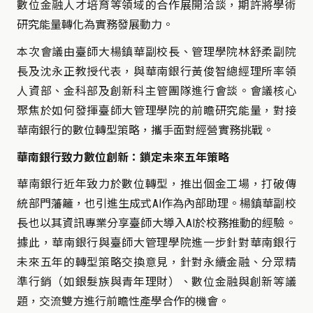
數位金融人才培育等領域的合作展開洽談，期許將學術
研究能量轉化為實務發展動力。
本次會議由臺師大楊鎮華副校長、管理學院林舒柔副院
長及沈永正教授代表，與華南銀行黃俊智總經理所率領
人資部、金科部及創新科主管團隊進行會談。會議核心
聚焦於如何發揮臺師大管理學院的前瞻研究能量，對接
華南銀行的數位轉型策略，攜手面對經營實務挑戰。
華南銀行致力數位創新：鎖定未來五年策略
華南銀行近年致力於數位轉型，推出個金工場，打破傳
統部門藩籬，也引進生成式AI作為內部助理。楊鎮華副校
長也以其資訊專業分享臺師大導入AI於校務推動的經驗。
據此，華南銀行與臺師大管理學院進一步針對華南銀行
未來五年的轉型策略交換意見，針對永續金融、分眾精
準行銷（如銀髮族與青年理財）、數位金融與創新等議
題，交流雙方進行前瞻性產學合作的機會。