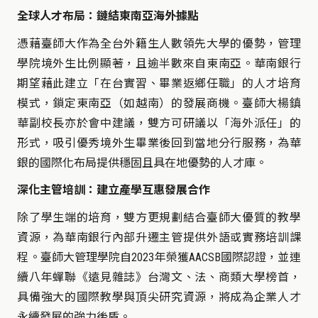
全球人才布局：鏈結東南亞海外據點
憑藉臺師大作為全台外籍生人數領先大學的優勢，管理
學院境外生比例顯著，且逾半數來自東南亞。華南銀行
期望藉此建立「在台實習、畢業返鄉任職」的人才培育
模式，鎖定東南亞（如越南）的發展商機。臺師大楊鎮
華副校長亦於會中建議，雙方可研議以「海外派任」的
形式，吸引優秀境外生畢業後回到當地分行服務，為華
銀的國際化布局提供穩固且具在地優勢的人才庫。
深化主管培訓：建立產學互惠發展合作
除了學生端的培育，雙方更規劃結合臺師大優質的教學
資源，為華南銀行內部升遷主管提供外語或實務培訓課
程。臺師大管理學院自2023年榮獲AACSB國際認證，並連
續八年蟬聯《遠見雜誌》台灣文、法、商類大學榜首，
具備強大的國際教學與頂尖研究資源，將成為企業人才
永續發展的強力後盾。