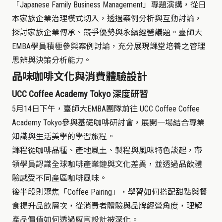
「
Japanese Family Business Management
」
專題演講，從日
本家族企業治理模式切入，透過案例分析與互動討論，
探討家族企業傳承、競爭優勢與永續經營議題。臺師大
EMBA學員積極參與案例討論，充分展現課堂培養之管理
思辨與決策分析能力。
品味咖啡文化與消費體驗設計
UCC Coffee Academy Tokyo
深度研習
5
月14日下午，臺師大
EMBA
團隊前往
UCC Coffee Coffee
Academy Tokyo
參與基礎咖啡研討會，展開一場結合專業
知識與生活美學的學習旅程。
課程從咖啡品種、產地風土、製程與風味特色談起，帶
領學員認識全球咖啡產業鏈與文化差異，並透過品飲體
驗感受不同產區咖啡風味。
後半段則聚焦
「
Coffee Pairing
」
，學習如何搭配甜點與餐
食提升品飲層次，從消費者體驗與品牌經營角度，理解
產品價值如何透過感官設計被深化。