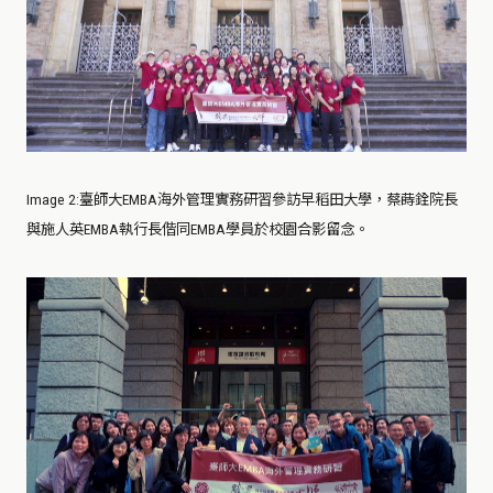
Image 2
:
臺師大EMBA海外管理實務研習參訪早稻田大學，蔡蒔銓院長
與施人英EMBA執行長偕同EMBA學員於校園合影留念。