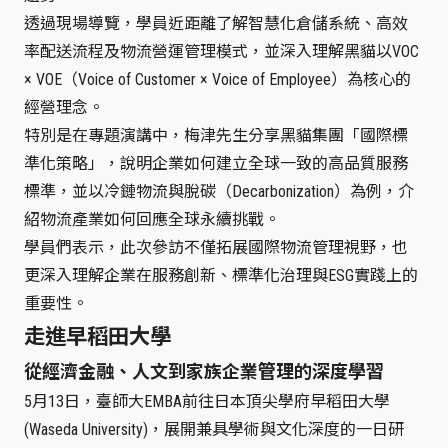
透過現場導覽，學員近距離了解智慧化倉儲系統、高效
率配送流程及物流營運管理模式，並深入理解黑貓以
VOC
× VOE
（
Voice of Customer × Voice of Employee
）
為核心的
經營理念。
特別是在專題演講中，梅津先生分享黑貓集團「國際標
準化策略」，說明企業如何建立全球一致的高品質服務
標準，並以冷鏈物流與脫碳
（
Decarbonization
）
為例，介
紹物流產業如何回應全球永續挑戰。
學員們表示，此次參訪不僅拓展國際物流管理視野，也
更深入理解企業在服務創新、標準化治理與
ESG
實踐上的
重要性。
走進早稻田大學
從經濟金融、人文到家族企業管理的深度學習
5
月13日，臺師大
EMBA
前往日本頂尖學府
早稻田大學
(
Waseda University)
，展開兼具學術與文化深度的一日研