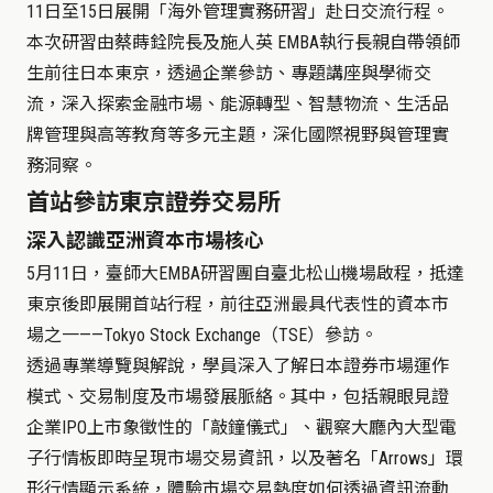
11日至15日展開「海外管理實務研習」赴日交流行程。
本次研習由蔡蒔銓院長及施人英
EMBA
執行長親自帶領師
生前往日本東京，透過企業參訪、專題講座與學術交
流，深入探索金融市場、能源轉型、智慧物流、生活品
牌管理與高等教育等多元主題，深化國際視野與管理實
務洞察。
首站參訪東京證券交易所
深入認識亞洲資本市場核心
5
月11日，臺師大
EMBA
研習團自臺北松山機場啟程，抵達
東京後即展開首站行程，前往亞洲最具代表性的資本市
場之
一
——Tokyo Stock Exchange
（
TSE
）
參訪。
透過專業導覽與解說，學員深入了解日本證券市場運作
模式、交易制度及市場發展脈絡。其中，包括親眼見證
企業
IPO
上市象徵性的「敲鐘儀式」、觀察大廳內大型電
子行情板即時呈現市場交易資訊，以及著名「
Arrows
」環
形行情顯示系統，體驗市場交易熱度如何透過資訊流動