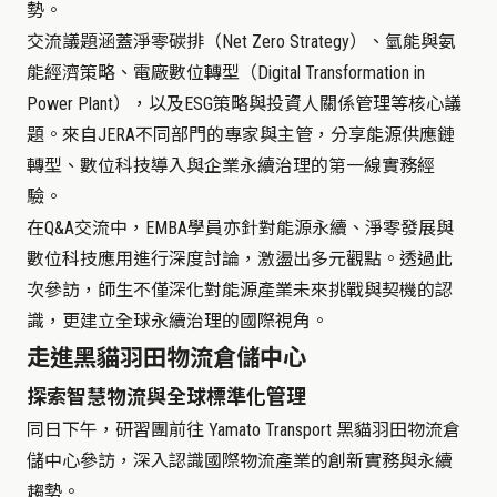
勢。
交流議題涵蓋淨零碳排
（
Net Zero Strategy
）
、氫能與氨
能經濟策略、電廠數位轉型
（
Digital Transformation in
Power Plant
）
，以及
ESG
策略與投資人關係管理等核心議
題。來自
JERA
不同部門的專家與主管，分享能源供應鏈
轉型、數位科技導入與企業永續治理的第一線實務經
驗。
在
Q&A
交流中，
EMBA
學員亦針對能源永續、淨零發展與
數位科技應用進行深度討論，激盪出多元觀點。透過此
次參訪，師生不僅深化對能源產業未來挑戰與契機的認
識，更建立全球永續治理的國際視角。
走進黑貓羽田物流倉儲中心
探索智慧物流與全球標準化管理
同日下午，研習團前往
Yamato Transport
黑貓羽田物流倉
儲中心參訪，深入認識國際物流產業的創新實務與永續
趨勢。