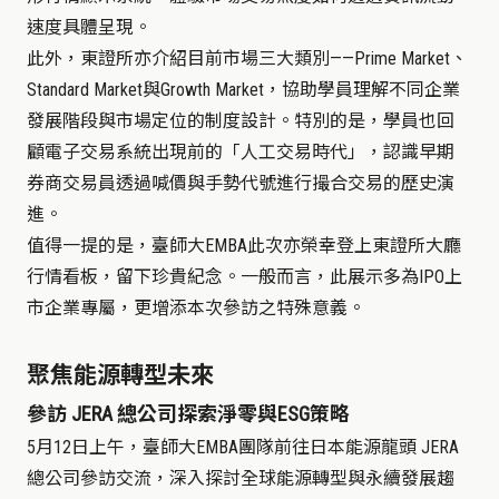
速度具體呈現。
此外，東證所亦介紹目前市場三大類別——
Prime Market
、
Standard Market
與
Growth Market
，協助學員理解不同企業
發展階段與市場定位的制度設計。特別的是，學員也回
顧電子交易系統出現前的「人工交易時代」，認識早期
券商交易員透過喊價與手勢代號進行撮合交易的歷史演
進。
值得一提的是，臺師大EMBA此次亦榮幸登上東證所大廳
行情看板，留下珍貴紀念。一般而言，此展示多為
IPO
上
市企業專屬，更增添本次參訪之特殊意義。
聚焦能源轉型未來
參訪 JERA 總公司探索淨零與ESG策略
5
月12日上午，臺師大
EMBA
團隊前往日本能源龍頭
JERA
總公司參訪交流，深入探討全球能源轉型與永續發展趨