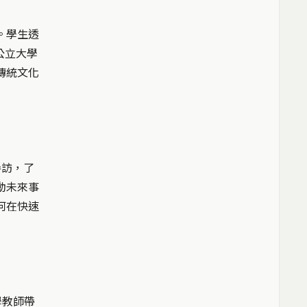
。學生透
與大阪公立大學
傳統文化
參訪，了
動未來事
何在快速
大學教師帶