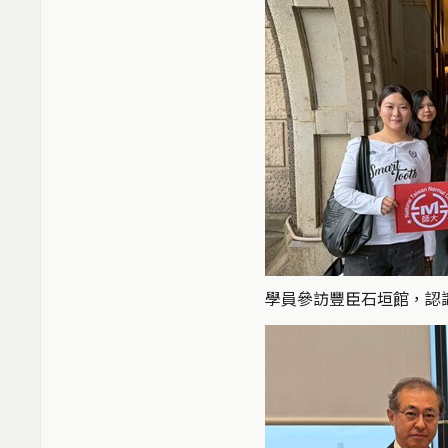
學員參訪豐臣石垣館，認