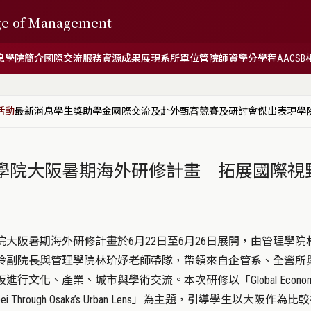
ge of Management
息
學院簡介
國際交流
服務資源
成果展現
系所單位
管院師資
學分學程
AACSB
活動
最新消息
學生獎助學金
國際交流及赴外甄審
競賽及研討會
傑出表現
學
學院大阪暑期海外研修計畫 拓展國際視
大阪暑期海外研修計畫於6月22日至6月26日展開，由管理學院
伶副院長與管理學院林玠妤老師帶隊，帶領來自企管系、全營所
行文化、產業、城市與學術交流。本次研修以「Global Economy
king Taipei Through Osaka’s Urban Lens」為主題，引導學生以大阪作