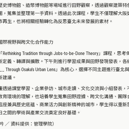
歷史博物館、造幣博物館等場域進行田野觀察，透過觀察建築特
圍，蒐集並整理第一手資料。透過此次課程，學生不僅理解大阪
市再生，也將相關經驗轉化為反思臺北未來發展的素材。
國際視野與跨文化合作能力
ing Tradition through Jobs-to-be-Done Theory」課程，
新定義、轉譯與擴散。下午則進行學習成果與田野發現發表，各
 ________ Through Osaka’s Urban Lens」為核心，選擇不同主題進行
新建議。
畫透過課堂學習、企業參訪、城市走讀、文化交流與小組發表，
教育環境的理解，也培養學生蒐集田野證據、跨文化溝通、團隊
這座兼具歷史底蘊、商業活力與創新精神的城市，學生得以重新
日之間的學術與產業交流奠定良好基礎。
吟 ／ 資料提供：管理學院）