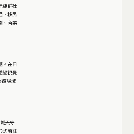
元族群社
通、移民
劃、商業
題。在日
透過視覺
醫療場域
大阪城天守
形式前往