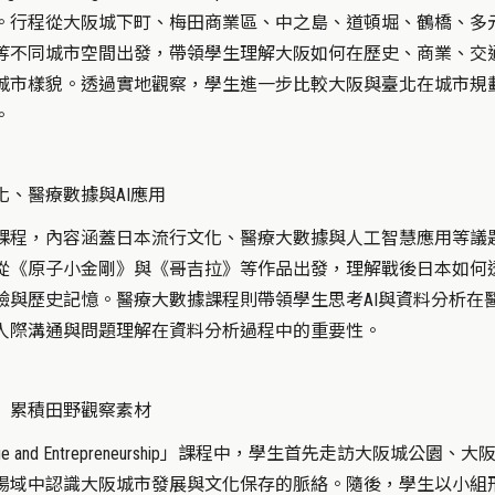
。行程從大阪城下町、梅田商業區、中之島、道頓堀、鶴橋、多
等不同城市空間出發，帶領學生理解大阪如何在歷史、商業、交
城市樣貌。透過實地觀察，學生進一步比較大阪與臺北在城市規
。
、醫療數據與AI應用
課程，內容涵蓋日本流行文化、醫療大數據與人工智慧應用等議
從《原子小金剛》與《哥吉拉》等作品出發，理解戰後日本如何
驗與歷史記憶。醫療大數據課程則帶領學生思考AI與資料分析在
人際溝通與問題理解在資料分析過程中的重要性。
 累積田野觀察素材
Heritage and Entrepreneurship」課程中，學生首先走訪大阪城公園、
場域中認識大阪城市發展與文化保存的脈絡。隨後，學生以小組