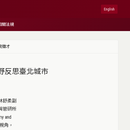
English
相關法規
院徵才
野反思臺北城市
林舒柔副
與管研所
 and
為比較視角，