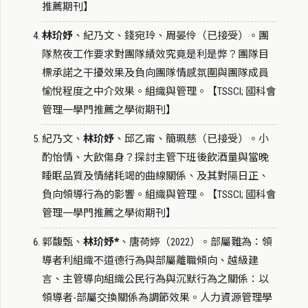
推薦期刊】
林玠妤
、紀乃文、錢宛玲、周晏伶（已接受）。團
隊熬夜工作要求對團隊績效究竟是利是弊？團隊目
標承諾之干擾效果及負向團隊情感氛圍與團隊成員
愉悅程度之中介效果。組織與管理。【TSSCI; 國科會
管理一學門推薦之學術期刊】
紀乃文、
林玠妤
、邱乙甯、簡珮慈（已接受）。小
酌怡情、大飲傷身？探討主管下班後飲酒量與當晚
睡眠品質及情緒耗竭的曲線關係、及其對隔日正、
負向領導行為的影響。組織與管理。【TSSCI; 國科會
管理一學門推薦之學術期刊】
郭馥甄、
林玠妤*
、唐荷婷（2022）。部屬難為：領
導者利組織不道德行為與部屬離職傾向、越級建
言、主管導向組織公民行為與沉默行為之關係：以
領導者-部屬交換關係為調節效果。人力資源管理學