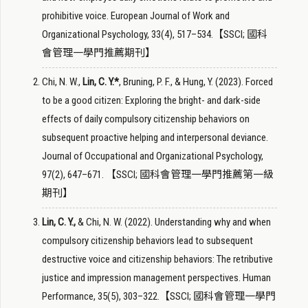
prohibitive voice. European Journal of Work and
Organizational Psychology, 33(4), 517–534.【SSCI; 國科
會管理一學門推薦期刊】
Chi, N. W.,
Lin, C. Y.*
, Bruning, P. F., & Hung, Y. (2023). Forced
to be a good citizen: Exploring the bright- and dark-side
effects of daily compulsory citizenship behaviors on
subsequent proactive helping and interpersonal deviance.
Journal of Occupational and Organizational Psychology,
97(2), 647–671. 【SSCI; 國科會管理一學門推薦第一級
期刊】
Lin, C. Y.,
& Chi, N. W. (2022). Understanding why and when
compulsory citizenship behaviors lead to subsequent
destructive voice and citizenship behaviors: The retributive
justice and impression management perspectives. Human
Performance, 35(5), 303–322.【SSCI; 國科會管理一學門